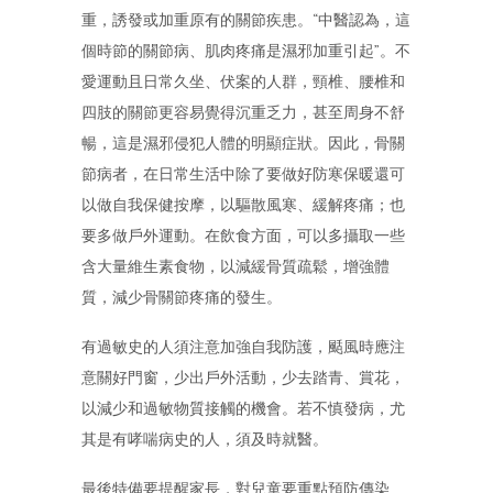
重，誘發或加重原有的關節疾患。“中醫認為，這
個時節的關節病、肌肉疼痛是濕邪加重引起”。不
愛運動且日常久坐、伏案的人群，頸椎、腰椎和
四肢的關節更容易覺得沉重乏力，甚至周身不舒
暢，這是濕邪侵犯人體的明顯症狀。因此，骨關
節病者，在日常生活中除了要做好防寒保暖還可
以做自我保健按摩，以驅散風寒、緩解疼痛；也
要多做戶外運動。在飲食方面，可以多攝取一些
含大量維生素食物，以減緩骨質疏鬆，增強體
質，減少骨關節疼痛的發生。
有過敏史的人須注意加強自我防護，颳風時應注
意關好門窗，少出戶外活動，少去踏青、賞花，
以減少和過敏物質接觸的機會。若不慎發病，尤
其是有哮喘病史的人，須及時就醫。
最後特備要提醒家長，對兒童要重點預防傳染