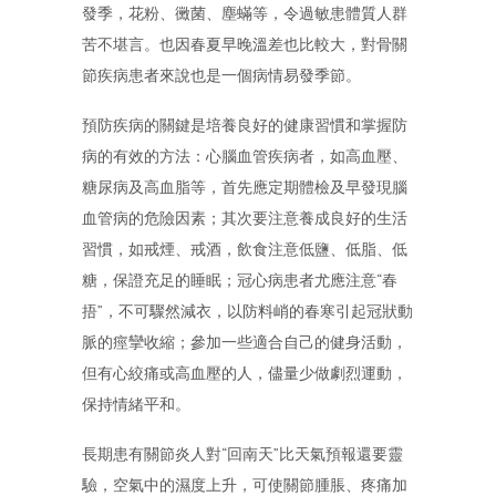
發季，花粉、黴菌、塵蟎等，令過敏患體質人群
苦不堪言。也因春夏早晚溫差也比較大，對骨關
節疾病患者來說也是一個病情易發季節。
預防疾病的關鍵是培養良好的健康習慣和掌握防
病的有效的方法：心腦血管疾病者，如高血壓、
糖尿病及高血脂等，首先應定期體檢及早發現腦
血管病的危險因素；其次要注意養成良好的生活
習慣，如戒煙、戒酒，飲食注意低鹽、低脂、低
糖，保證充足的睡眠；冠心病患者尤應注意“春
捂”，不可驟然減衣，以防料峭的春寒引起冠狀動
脈的痙攣收縮；參加一些適合自己的健身活動，
但有心絞痛或高血壓的人，儘量少做劇烈運動，
保持情緒平和。
長期患有關節炎人對“回南天”比天氣預報還要靈
驗，空氣中的濕度上升，可使關節腫脹、疼痛加