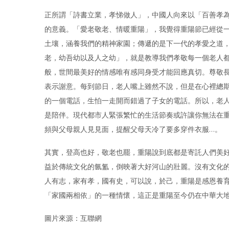
正所謂「詩書立業，孝悌做人」，中國人向來以「百善孝
的意義。「愛老敬老、情暖重陽」，我覺得重陽節已經從
土壤，涵養我們的精神家園；傳遞的是下一代的孝愛之道
老，幼吾幼以及人之幼」，就是教導我們孝敬每一個老人
般，世間最美好的情感唯有感同身受才能回應真切。尊敬
表示謝意。每到節日，老人嘴上雖然不說，但是在心裡總
的一個電話，生怕一走開而錯過了子女的電話。所以，老
是陪伴。現代都市人緊張繁忙的生活節奏或許讓你無法在
頻與父母親人見見面，提醒父母天冷了要多穿件衣服…。
其實，登高也好，敬老也罷，重陽說到底都是寄託人們美
益於傳統文化的氤氳，倒映著大好河山的壯麗。沒有文化
人有志，家有孝，國有史，可以說，於己，重陽是感恩養
「家國兩相依」的一種情懷，這正是重陽至今仍在中華大
圖片來源：互聯網