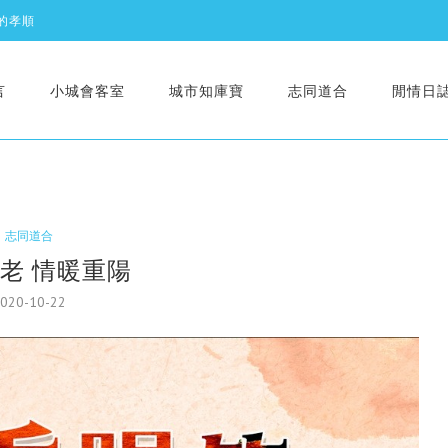
的孝順
自殺
新篇】
言
小城會客室
城市知庫寶
志同道合
閒情日
.
志同道合
老 情暖重陽
020-10-22