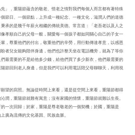
為先」，重陽節蘊含的敬老、惜老之情對我們每個人而言都有著特殊
一個節日、一個節點，上升成一種紀念、一種文化，滋潤人們的道德
，秉承的是幾千年薪火相繼的傳統美德。常言道：「老吾老以及人之
都像孝順自己的父母一般，關愛每一個孩子都如同關心自己的子女一
長輩，尊重他們的付出，敬重他們的辛勞，用行動傳達孝意，以感恩
期盼者兒女能夠陪伴身邊，他們也許整天坐在電話機旁，就為了等你
人們最需要的不是給他多少錢，給他們買了多少新衣，他們最需要的
重陽節回到老人身邊，但是我們可以利用電話陪父母聊聊天，利用視
好願望的寫照。無論從時間上來看，還是從空間上來看，重陽節都得
的沁潤，重陽節就難有寓意；沒有家國的情懷，重陽節就難以生長。
育的一次回歸；於家，重陽是尊老敬老的一個契機；於國，重陽是
地上廣為流傳的文化基因、民族血脈。