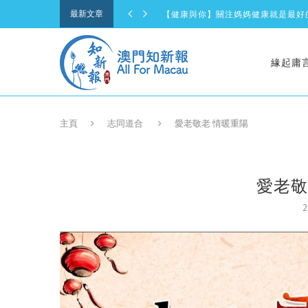
最新文章
【健康與你】關注媽媽健康就是最好
【健康與你】發現•傾聽•疏導-共防
【健康與你】春暖花開防過敏
【砥礪奮進三十七載 櫛風沐雨再譜
緣起庸
【人物專訪】鴻鵠之志 細入毫芒 —-..
主頁
志同道合
愛老敬老 情暖重陽
愛老敬
2