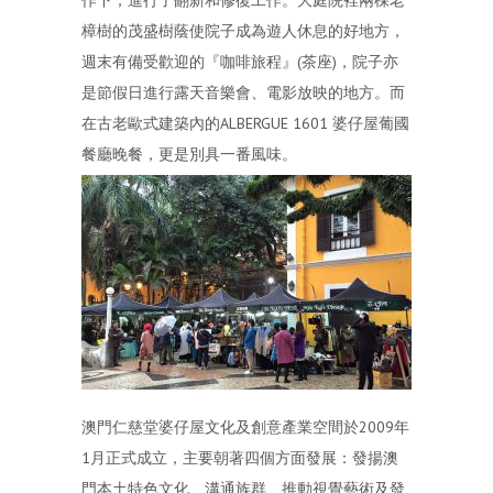
樟樹的茂盛樹蔭使院子成為遊人休息的好地方，
週末有備受歡迎的『咖啡旅程』(茶座)，院子亦
是節假日進行露天音樂會、電影放映的地方。而
在古老歐式建築內的ALBERGUE 1601 婆仔屋葡國
餐廳晚餐，更是別具一番風味。
澳門仁慈堂婆仔屋文化及創意產業空間於2009年
1月正式成立，主要朝著四個方面發展：發揚澳
門本土特色文化、溝通族群、推動視覺藝術及發