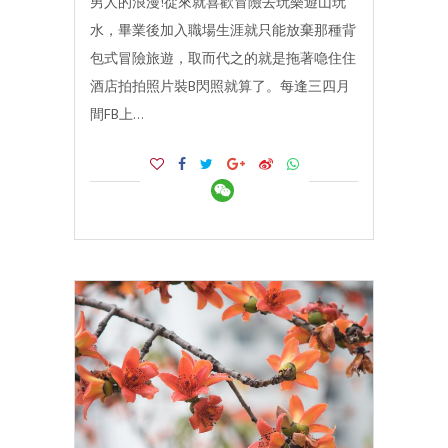
男人的浪漫!從來就喜歡冒險去玩樂遊山玩
水，畢業後加入職場生涯就只能放棄那種背
包式冒險旅遊，取而代之的就是拖著喼住住
酒店拍拍照片裝B閃照就算了。每逢三四月
間FB上…