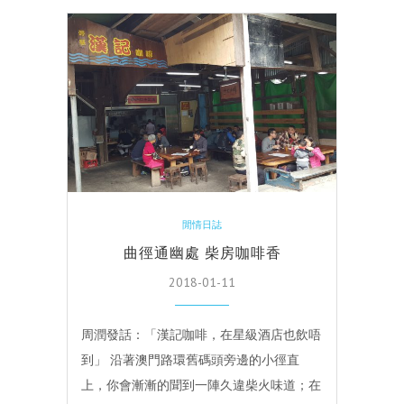
閒情日誌
曲徑通幽處 柴房咖啡香
2018-01-11
周潤發話：「漢記咖啡，在星級酒店也飲唔
到」 沿著澳門路環舊碼頭旁邊的小徑直
上，你會漸漸的聞到一陣久違柴火味道；在