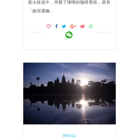
柴火味道中，夾雜了陣陣的咖啡香味，甚有
「曲徑通幽…
閒情日誌