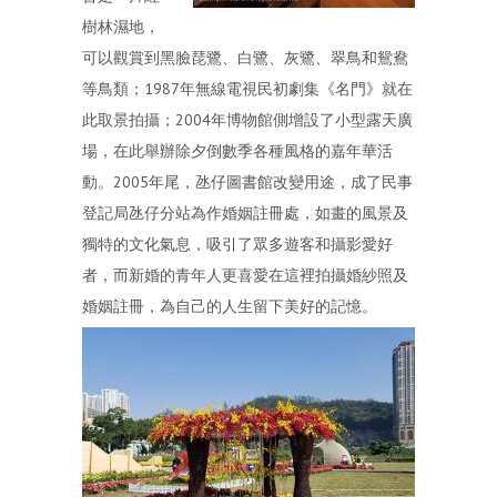
樹林濕地，
可以觀賞到黑臉琵鷺、白鷺、灰鷺、翠鳥和鴛鴦
等鳥類；1987年無線電視民初劇集《名門》就在
此取景拍攝；2004年博物館側增設了小型露天廣
場，在此舉辦除夕倒數季各種風格的嘉年華活
動。2005年尾，氹仔圖書館改變用途，成了民事
登記局氹仔分站為作婚姻註冊處，如畫的風景及
獨特的文化氣息，吸引了眾多遊客和攝影愛好
者，而新婚的青年人更喜愛在這裡拍攝婚紗照及
婚姻註冊，為自己的人生留下美好的記憶。