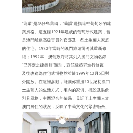
“龍環”是氹仔島舊稱，“葡韻”是指這裡葡萄牙的建
築風格。這五幢1921年建成的葡萄牙式建築，曾
是澳門離島高級官員的官邸及一些土生葡人家庭
的住宅。1980年當時的澳門旅遊司將其重新修
繕；1992年，澳葡政府將其列入澳門文物名錄
“已評定之建築群”類別，對該建築群進行修復，
及後改建為住宅式博物館並於1999年12月5日對
外開放。在這裡參觀，能讓你重溫20世紀初澳門
土生葡人的生活方式，宅內的家俱、擺設及裝飾
別具風格，中西混合的佈局，見証了土生葡人於
澳門居住的狀況，反映了中葡文化的緊密融合。