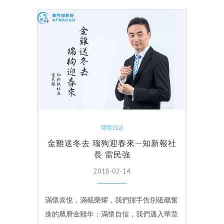
閒情日誌
金雞送冬去 瑞狗迎春來—知新報社
長 雷民強
2018-02-14
滿懷喜悅，滿載榮耀，我們揮手告別砥礪奮
進的農曆金雞年；滿懷自信，我們邁入華章