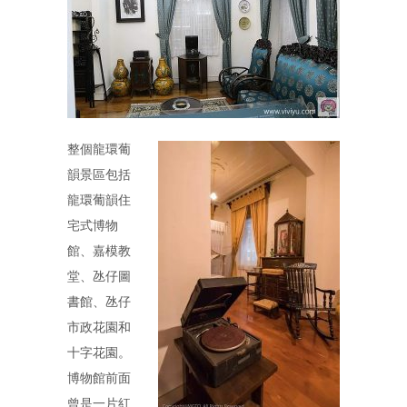
整個龍環葡
韻景區包括
龍環葡韻住
宅式博物
館、嘉模教
堂、氹仔圖
書館、氹仔
市政花園和
十字花園。
博物館前面
曾是一片紅