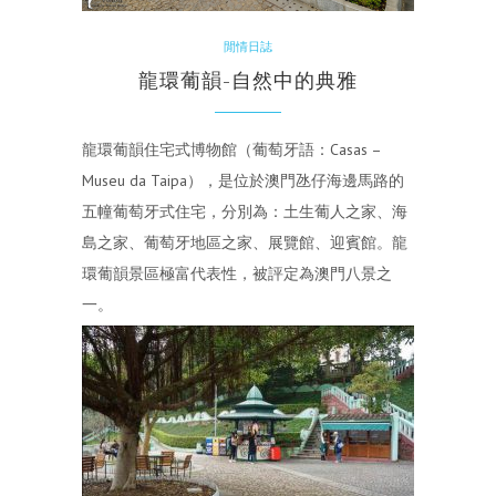
閒情日誌
龍環葡韻-自然中的典雅
龍環葡韻住宅式博物館（葡萄牙語：Casas –
Museu da Taipa），是位於澳門氹仔海邊馬路的
五幢葡萄牙式住宅，分別為：土生葡人之家、海
島之家、葡萄牙地區之家、展覽館、迎賓館。龍
環葡韻景區極富代表性，被評定為澳門八景之
一。