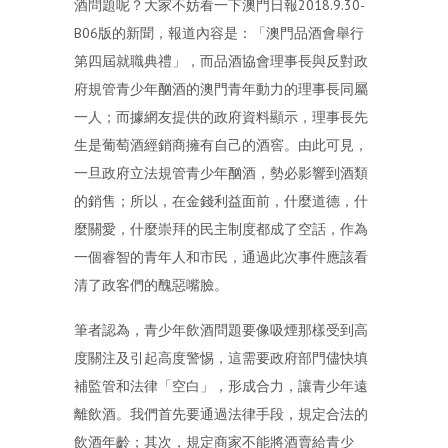
酒問題呢？大家不妨看一下澳門日報2018.9.30-
B06版的新聞，報道內容是：「澳門品酒會舉行
第四屆就職典禮」，而品酒協會理事長與反對政
府規管青少年酗酒的澳門青年動力的理事長同屬
一人；而據網友提供的政府資料顯示，理事長先
生是葡萄酒經銷商擁有自己的酒窖。由此可見，
一旦政府立法規管青少年酗酒，勢必影響到酒類
的銷售；所以，在金錢利益面前，什麼道德，什
麼關愛，什麼崇拜的民主制度都成了空話，作為
一個睿智的青年人和市民，通過此次事件應該看
清了政客們的醜惡嘴臉。
筆者認為，青少年飲酒問題要像吸煙那樣受到高
度關注及引起高度警惕，這需要政府部門儘快填
補監管和法律「空白」，形成合力，讓青少年遠
離飲酒。我們首先要通過法律手段，規定合法的
飲酒年齡；其次，規定商家不能將酒賣給青少