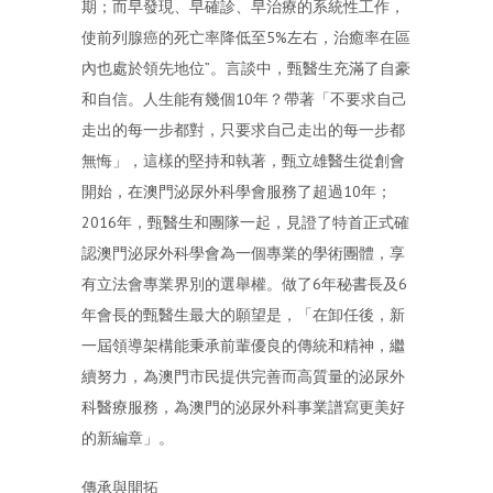
期；而早發現、早確診、早治療的系統性工作，
使前列腺癌的死亡率降低至5%左右，治癒率在區
內也處於領先地位”。言談中，甄醫生充滿了自豪
和自信。人生能有幾個10年？帶著「不要求自己
走出的每一步都對，只要求自己走出的每一步都
無悔」，這樣的堅持和執著，甄立雄醫生從創會
開始，在澳門泌尿外科學會服務了超過10年；
2016年，甄醫生和團隊一起，見證了特首正式確
認澳門泌尿外科學會為一個專業的學術團體，享
有立法會專業界別的選舉權。做了6年秘書長及6
年會長的甄醫生最大的願望是，「在卸任後，新
一屆領導架構能秉承前輩優良的傳統和精神，繼
續努力，為澳門市民提供完善而高質量的泌尿外
科醫療服務，為澳門的泌尿外科事業譜寫更美好
的新編章」。
傳承與開拓