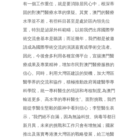
有一個工作重任，就是要消除居民心中，根深蒂
固的對澳門醫療水準的懷疑。其實，澳門的醫療
水準並不差，有些科目甚至是處於區內領先位
置，特別是泌尿外科範疇，以前我們出席國際學
術交流會基本是聽講；而近幾年，我們都是被邀
請成為國際學術交流的演講嘉賓或學術交流者。
因此，今後會多利用各種宣傳平台，宣揚澳門醫
療成果及專業精神，增加市民對澳門醫療服務的
信心。同時，利用大灣區建設的契機，加大灣區
醫學界的交流和協作，積極推動政府籌建醫學專
科學院，統一專科醫生的培訓和考核制度,為澳門
輸送更多、高水準的專科醫生”。面對挑戰，我們
能從李醫生堅毅的眼神中看到信心；李堅醫生表
示，“我們絕不自滿，因為無論科技、病毒等都日
新月異，未來的挑戰和工作只會有增無減；國家
推出及落實粵港澳大灣區的戰略發展，給三地醫