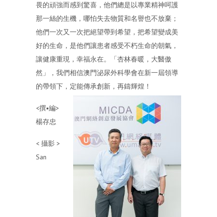
畏的頑強而感到驚喜，他們總是以專業精神呵護
那一絲的生機，哪怕失去物質和名譽也不放棄；
他們一次又一次把絕望帶到希望，把希望變成美
好的生命，是他們讓患者感受不朽生命的朝氣，
讓健康重現，幸福永在。「杏林春暖，大醫傲
然」，我們相信澳門泌尿外科學會在新一屆領導
的帶領下，定能傳承創新，再鑄輝煌！
<撰•編>
楊存忠
< 攝影 >
San